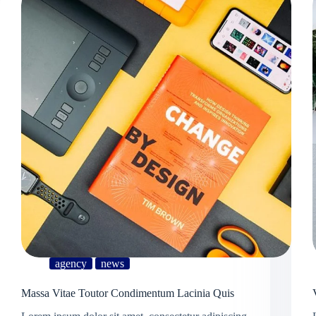
agency
news
Massa Vitae Toutor Condimentum Lacinia Quis