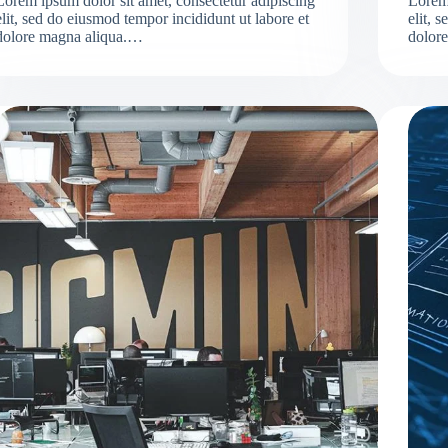
Lorem ipsum dolor sit amet, consectetur adipiscing
Lorem 
elit, sed do eiusmod tempor incididunt ut labore et
elit, 
dolore magna aliqua.…
dolor